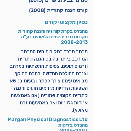
​סמינר צבע וציפויים (2013)
​קורס הגנה קתודית (2008)
נסיון מקצועי קודם
מהנדס בקרת קורוזיה והגנה קתודית
מקורות חברת המים הלאומית בע"מ
2008-2013
מרחב מרכז במקורות הינו המרחב
המורכב ביותר בהיבט הגנה קתודית
וזרמים תועים. צפיפות התשתיות במרחב
וצנרת ההולכה החדשה ורחבת ההיקף
מביאים עימם צורך לפתרון בעיות בנושא
השפעות הדדיות מזרמים תועים והגנה
קתודית מקומית ואזורית (אם באמצעות
אנודות גלווניות ואם באמצעות זרם
מאולץ).
Margan Physical Diagnostics Ltd
מהנדס בדיקות
2006-2007